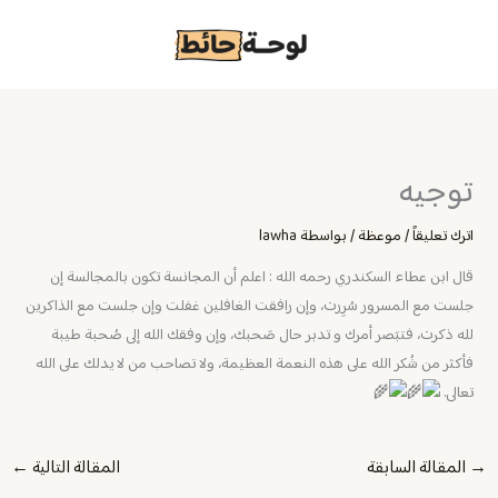
خطي
لى
لمحتوى
توجيه
اترك تعليقاً
/
موعظة
/ بواسطة
lawha
قال ابن عطاء السكندري رحمه الله : اعلم أن المجانسة تكون بالمجالسة إن
جلست مع المسرور سُرِرت، وإن رافقت الغافلين غفلت وإن جلست مع الذاكرين
لله ذكرت، فتبَصر أمرك و تدبر حال صَحبك، وإن وفقك الله إلى صُحبة طيبة
فأكثر من شُكر الله على هذه النعمة العظيمة، ولا تصاحب من لا يدلك على الله
تعالى.
→
المقالة السابقة
المقالة التالية
←