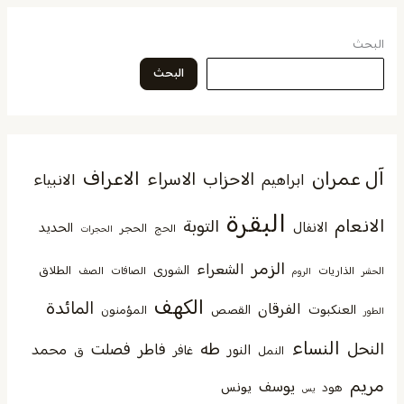
البحث
البحث
آل عمران
الاعراف
الاحزاب
الاسراء
الانبياء
ابراهيم
البقرة
الانعام
التوبة
الانفال
الحديد
الحجر
الحج
الحجرات
الزمر
الشعراء
الشورى
الطلاق
الذاريات
الصافات
الصف
الحشر
الروم
الكهف
المائدة
الفرقان
العنكبوت
القصص
المؤمنون
الطور
النساء
النحل
طه
فصلت
فاطر
محمد
النور
غافر
النمل
ق
مريم
يوسف
يونس
هود
يس