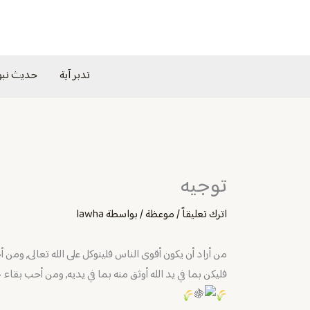
خطي
لى
لمحتوى
تدبر آية
حديث نب
توجيه
اترك تعليقاً
/
موعظة
/ بواسطة
lawha
‏من أراد أن يكون أقوى الناس فليتوكل على الله تعالى, ومن 
فليكن بما في يد الله أوثق منه بما في يديه, ومن أحب بقاء ج