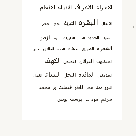
الاعراف
الاسراء
الانعام
الانبياء
البقرة
التوبة
الانفال
الحجر
الحج
الزمر
الحديد
الذاريات
الحجرات
الحشر
الروم
الشعراء
الشورى
الطلاق
الصافات
الصف
الطور
الكهف
الفرقان
العنكبوت
القصص
النساء
المائدة
النحل
المؤمنون
النمل
طه
فصلت
فاطر
محمد
النور
غافر
ق
مريم
يوسف
يونس
هود
يس