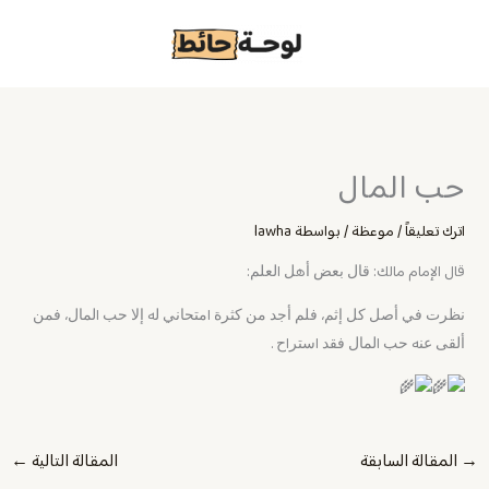
خطي
لى
لمحتوى
حب المال
اترك تعليقاً
/
موعظة
/ بواسطة
lawha
قال الإمام مالك: ﻗﺎﻝ ﺑﻌﺾ ﺃﻫﻞ اﻟﻌﻠﻢ:
ﻧﻈﺮﺕ ﻓﻲ ﺃﺻﻞ ﻛﻞ ﺇﺛﻢ، ﻓﻠﻢ ﺃﺟﺪ ﻣﻦ ﻛﺜﺮﺓ اﻣﺘﺤﺎﻧﻲ ﻟﻪ ﺇﻻ ﺣﺐ اﻟﻤﺎﻝ، ﻓﻤﻦ
ﺃﻟﻘﻰ ﻋﻨﻪ ﺣﺐ اﻟﻤﺎﻝ ﻓﻘﺪ اﺳﺘﺮاﺡ .
→
المقالة السابقة
المقالة التالية
←