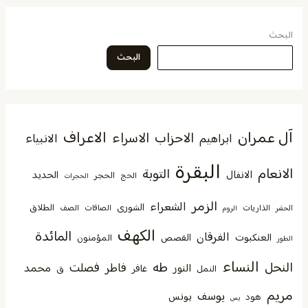
البحث
البحث
آل عمران
الاعراف
الاحزاب
الاسراء
الانبياء
ابراهيم
البقرة
الانعام
التوبة
الانفال
الحديد
الحجر
الحج
الحجرات
الزمر
الشعراء
الشورى
الطلاق
الذاريات
الصافات
الصف
الحشر
الروم
الكهف
المائدة
الفرقان
العنكبوت
القصص
المؤمنون
الطور
النساء
النحل
طه
فصلت
فاطر
محمد
النور
غافر
النمل
ق
مريم
يوسف
يونس
هود
يس