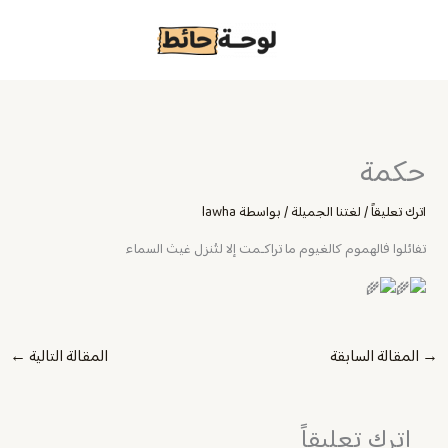
خطي
لى
لمحتوى
حكمة
اترك تعليقاً
/
لغتنا الجميلة
/ بواسطة
lawha
تفائلوا فالهموم كالغيوم ما تراكـمت إلا لتُنزل غيث السماء
→
المقالة السابقة
المقالة التالية
←
اترك تعليقاً