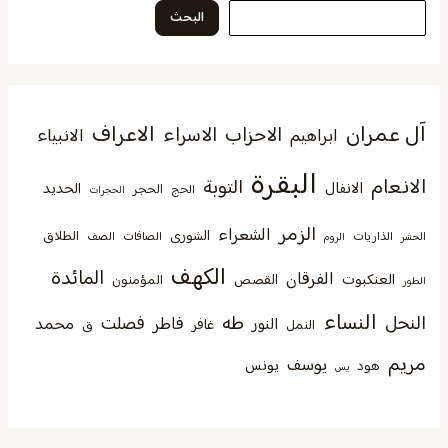
البحث
آل عمران
الاعراف
الاحزاب
الاسراء
الانبياء
ابراهيم
البقرة
الانعام
التوبة
الانفال
الحديد
الحجر
الحج
الحجرات
الزمر
الشعراء
الشورى
الطلاق
الذاريات
الصافات
الصف
الحشر
الروم
الكهف
المائدة
الفرقان
العنكبوت
القصص
المؤمنون
الطور
النساء
النحل
طه
فصلت
فاطر
محمد
النور
غافر
النمل
ق
مريم
يوسف
يونس
هود
يس