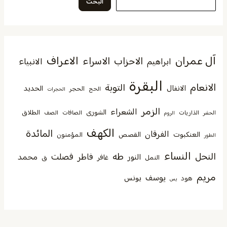
البحث
آل عمران
الاعراف
الاحزاب
الاسراء
الانبياء
ابراهيم
البقرة
الانعام
التوبة
الانفال
الحديد
الحجر
الحج
الحجرات
الزمر
الشعراء
الشورى
الطلاق
الذاريات
الصافات
الصف
الحشر
الروم
الكهف
المائدة
الفرقان
العنكبوت
القصص
المؤمنون
الطور
النساء
النحل
طه
فصلت
فاطر
محمد
النور
غافر
النمل
ق
مريم
يوسف
يونس
هود
يس