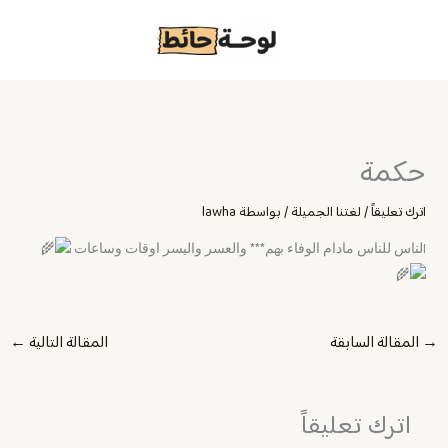
خطي
لى
لمحتوى
حكمة
اترك تعليقاً
/
لغتنا الجميلة
/ بواسطة
lawha
اﻟﻨﺎﺱ ﻟﻠﻨﺎﺱ ﻣﺎﺩﺍﻡ ﺍﻟﻮﻓﺎﺀ ﺑﻬﻢ*** ﻭﺍﻟﻌﺴﺮ ﻭﺍﻟﻴﺴﺮ ﺍﻭﻗﺎﺕ ﻭﺳﺎﻋﺎﺕ
→
المقالة السابقة
المقالة التالية
←
اترك تعليقاً