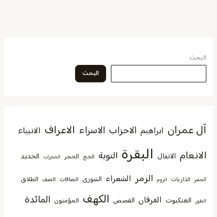
البحث
البحث
آل عمران
الاعراف
الاحزاب
الاسراء
الانبياء
ابراهيم
البقرة
الانعام
التوبة
الانفال
الحديد
الحجر
الحج
الحجرات
الزمر
الشعراء
الشورى
الطلاق
الذاريات
الصافات
الصف
الحشر
الروم
الكهف
المائدة
الفرقان
العنكبوت
القصص
المؤمنون
الطور