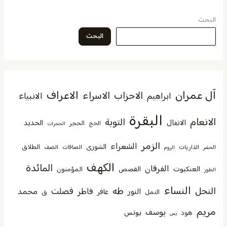
البحث
البحث
آل عمران
الاعراف
الاحزاب
الاسراء
الانبياء
ابراهيم
البقرة
الانعام
التوبة
الانفال
الحديد
الحجر
الحج
الحجرات
الزمر
الشعراء
الشورى
الطلاق
الذاريات
الصافات
الصف
الحشر
الروم
الكهف
المائدة
الفرقان
العنكبوت
القصص
المؤمنون
الطور
النساء
النحل
طه
فصلت
فاطر
محمد
النور
غافر
النمل
ق
مريم
يوسف
يونس
هود
يس