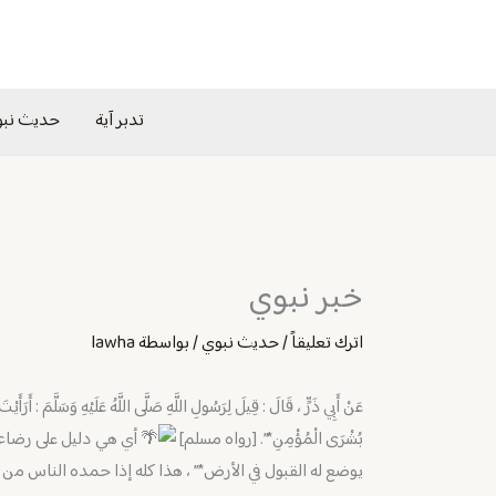
خطي
لى
لمحتوى
تدبر آية
حديث نب
خبر نبوي
اترك تعليقاً
/
حديث نبوي
/ بواسطة
lawha
عَنْ أَبِي ذَرٍّ ، قَالَ : قِيلَ لِرَسُولِ اللَّهِ صَلَّى اللَّهُ عَلَيْهِ وَسَلَّمَ : أَر
بُشْرَى الْمُؤْمِنِ*”. [رواه مسلم]
أي هي دليل على رضاء ال
يوضع له القبول في الأرض*” ، هذا كله إذا حمده الناس م