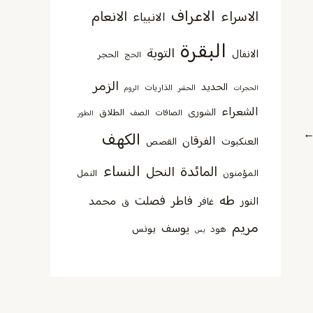
الاعراف
الاسراء
الانعام
الانبياء
البقرة
التوبة
الانفال
الحجر
الحج
الزمر
الحديد
الذاريات
الحجرات
الحشر
الروم
الشعراء
الشورى
الطلاق
الصافات
الصف
الطور
الكهف
الفرقان
العنكبوت
القصص
النساء
المائدة
النحل
المؤمنون
النمل
طه
فصلت
فاطر
محمد
النور
غافر
ق
مريم
يوسف
يونس
هود
يس