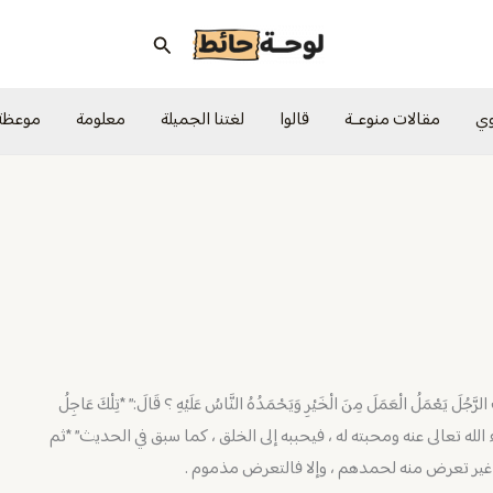
البحث
وي
مقالات منوعــة
قالوا
لغتنا الجميلة
معلومة
موعظة
َأَيْتَ الرَّجُلَ يَعْمَلُ الْعَمَلَ مِنَ الْخَيْرِ وَيَحْمَدُهُ النَّاسُ عَلَيْهِ ؟ قَالَ:” *تِلْكَ عَاجِلُ
له تعالى عنه ومحبته له ، فيحببه إلى الخلق ، كما سبق في الحديث” *ثم
ن غير تعرض منه لحمدهم ، وإلا فالتعرض مذموم .