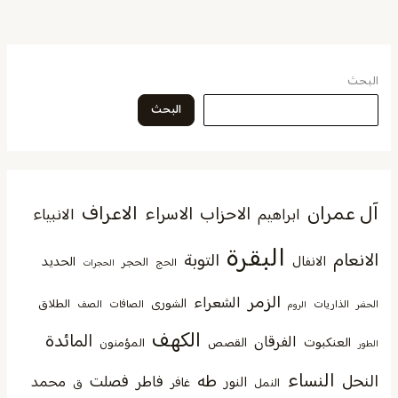
البحث
البحث
آل عمران
الاعراف
الاحزاب
الاسراء
الانبياء
ابراهيم
البقرة
الانعام
التوبة
الانفال
الحديد
الحجر
الحج
الحجرات
الزمر
الشعراء
الشورى
الطلاق
الذاريات
الصافات
الصف
الحشر
الروم
الكهف
المائدة
الفرقان
العنكبوت
القصص
المؤمنون
الطور
النساء
النحل
طه
فصلت
فاطر
محمد
النور
غافر
النمل
ق