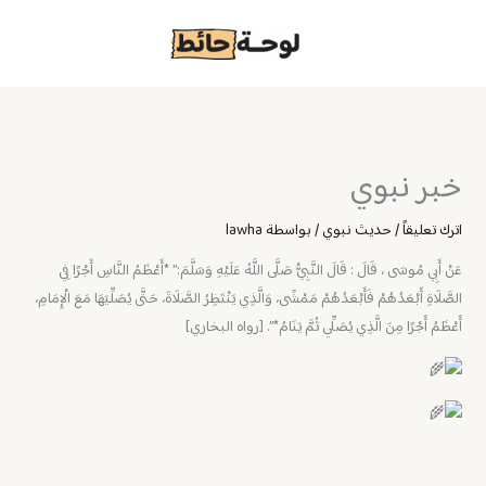
خطي
لى
لمحتوى
خبر نبوي
اترك تعليقاً
/
حديث نبوي
/ بواسطة
lawha
عَنْ أَبِي مُوسَى ، قَالَ : قَالَ النَّبِيُّ صَلَّى اللَّهُ عَلَيْهِ وَسَلَّمَ:” *أَعْظَمُ النَّاسِ أَجْرًا فِي
الصَّلَاةِ أَبْعَدُهُمْ فَأَبْعَدُهُمْ مَمْشًى، وَالَّذِي يَنْتَظِرُ الصَّلَاةَ، حَتَّى يُصَلِّيَهَا مَعَ الْإِمَامِ،
أَعْظَمُ أَجْرًا مِنَ الَّذِي يُصَلِّي ثُمَّ يَنَامُ*”. [رواه البخاري]