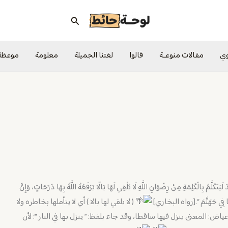
البحث
وي
مقالات منوعــة
قالوا
لغتنا الجميلة
معلومة
موعظة
َ لَيَتَكَلَّمُ بِالْكَلِمَةِ مِنْ رِضْوَانِ اللَّهِ لَا يُلْقِي لَهَا بَالًا يَرْفَعُهُ اللَّهُ بِهَا دَرَجَاتٍ، وَإِنَّ
ِي بِهَا فِي جَهَنَّمَ “.[رواه البخاري]
( لا يلقي لها بالا ) أي لا يتأملها بخاطره ولا
 عياض: المعنى ينزل فيها ساقطا، وقد جاء بلفظ: ” ينزل بها في النار “؛ لأن