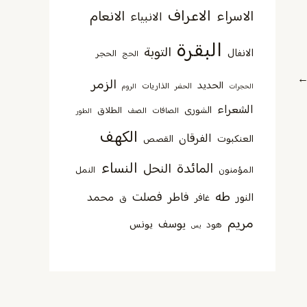
الاعراف
الاسراء
الانعام
الانبياء
البقرة
التوبة
الانفال
الحجر
الحج
الزمر
الحديد
الذاريات
الحجرات
الحشر
الروم
الشعراء
الشورى
الطلاق
الصافات
الصف
الطور
الكهف
الفرقان
العنكبوت
القصص
النساء
المائدة
النحل
المؤمنون
النمل
طه
فصلت
فاطر
محمد
النور
غافر
ق
مريم
يوسف
يونس
هود
يس