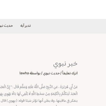
خطي
لى
لمحتوى
تدبر آية
حديث نب
خبر نبوي
اترك تعليقاً
/
حديث نبوي
/ بواسطة
lawha
عَنْ أَبِي هُرَيْرَةَ ، عَنِ النَّبِيِّ صَلَّى اللَّهُ عَلَيْهِ وَسَلَّمَ قَالَ : ” إِنَّ الْعَبْد
الْعَبْدَ لَيَتَكَلَّمُ بِالْكَلِمَةِ مِنْ سَخَطِ اللَّهِ لَا يُلْقِي لَهَا بَالًا يَهْو
يتفكر في عاقبتها، ولا يظن أنها تؤثر شيئا قوله: ( يهوي ) قال