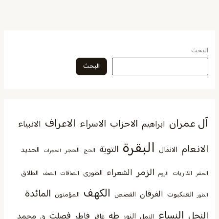
البحث
البحث
آل عمران
الاعراف
الاحزاب
الاسراء
الانبياء
ابراهيم
البقرة
الانعام
التوبة
الانفال
الحديد
الحجر
الحج
الحجرات
الزمر
الشعراء
الشورى
الطلاق
الذاريات
الصافات
الصف
الحشر
الروم
الكهف
المائدة
الفرقان
العنكبوت
القصص
المؤمنون
الطور
النساء
النحل
طه
فصلت
فاطر
محمد
النور
غافر
النمل
ق