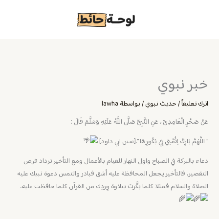
خطي
لى
لمحتوى
خبر نبوي
اترك تعليقاً
/
حديث نبوي
/ بواسطة
lawha
عَنْ صَخْرٍ الْغَامِدِيِّ ، عَنِ النَّبِيِّ صَلَّى اللَّهُ عَلَيْهِ وَسَلَّمَ قَالَ :
” اللَّهُمَّ بَارِكْ لِأُمَّتِي فِي بُكُورِهَا “.[سنن ابي داود]
دعاء بالبركة في الصباح واول النهار للقيام بالأعمال ومع التأخير تزداد فرص
التقصير، فالتأخير يجعل المحافظة عليه أشق فبادر والتمس دعوة نبيك عليه
الصلاة والسلام فمثلا كلما بكَّرتَ بتلاوة وِردِك من القرآن كلما حافظت عليه،