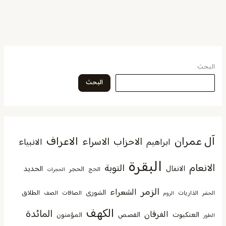
البحث
البحث
آل عمران
الاعراف
الاحزاب
الاسراء
الانبياء
ابراهيم
البقرة
الانعام
التوبة
الانفال
الحديد
الحجر
الحج
الحجرات
الزمر
الشعراء
الشورى
الطلاق
الذاريات
الصافات
الصف
الحشر
الروم
الكهف
المائدة
الفرقان
العنكبوت
القصص
المؤمنون
الطور