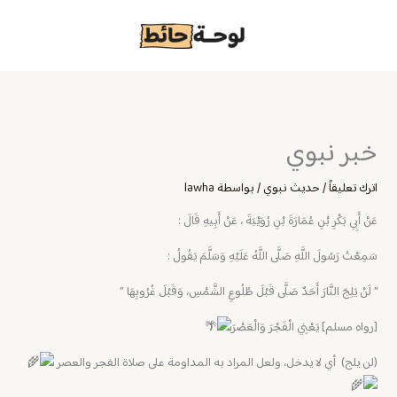
خطي
لى
لمحتوى
خبر نبوي
اترك تعليقاً
/
حديث نبوي
/ بواسطة
lawha
عَنْ أَبِي بَكْرِ بْنِ عُمَارَةَ بْنِ رُوَيْبَةَ ، عَنْ أَبِيهِ قَالَ :
سَمِعْتُ رَسُولَ اللَّهِ صَلَّى اللَّهُ عَلَيْهِ وَسَلَّمَ يَقُولُ :
” لَنْ يَلِجَ النَّارَ أَحَدٌ صَلَّى قَبْلَ طُلُوعِ الشَّمْسِ، وَقَبْلَ غُرُوبِهَا ”
[رواه مسلم] يَعْنِي الْفَجْرَ وَالْعَصْرَ
‏‏(لن يلج) ‏ أي لا يدخل، ولعل المراد به المداومة على صلاة الفجر والعصر