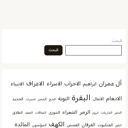
البحث
البحث
آل عمران
الاعراف
الاحزاب
الاسراء
الانبياء
ابراهيم
البقرة
الانعام
التوبة
الانفال
الحديد
الحجر
الحج
الحجرات
الزمر
الشعراء
الشورى
الطلاق
الذاريات
الصافات
الصف
الحشر
الروم
الكهف
المائدة
الفرقان
العنكبوت
القصص
المؤمنون
الطور