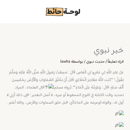
خطي
لى
لمحتوى
خبر نبوي
اترك تعليقاً
/
حديث نبوي
/ بواسطة
lawha
عَنْ عَبْدِ اللَّهِ بْنِ عَمْرِو بْنِ الْعَاصِ قَالَ : سَمِعْتُ رَسُولَ اللَّهِ صَلَّى اللَّهُ عَلَيْهِ وَسَلَّمَ
يَقُولُ:” *كَتَبَ اللَّهُ مَقَادِيرَ الْخَلَائِقِ قَبْلَ أَنْ يَخْلُقَ السَّمَاوَاتِ وَالْأَرْضَ بِخَمْسِينَ
أَلْفَ سَنَةٍ، قَالَ : وَعَرْشُهُ عَلَى الْمَاءِ*”. [رواه مسلم]
قال العلماء : المراد
تحديد وقت الكتابة في اللوح المحفوظ أو غيره ، لا أصل التقدير ؛ فإن ذلك أزلي لا
أول له ، وقوله:(وعرشه على الماء)أي: قبل خلق السماوات والأرض ، والله أعلم .