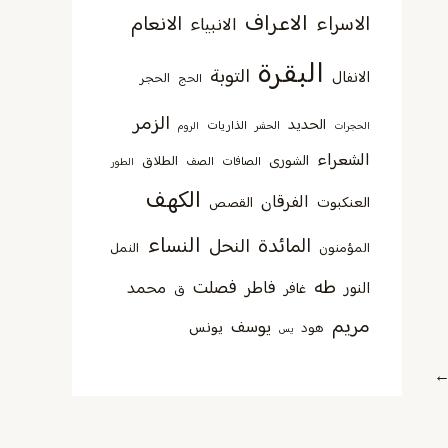
الاعراف
الاسراء
الانعام
الانبياء
البقرة
التوبة
الانفال
الحجر
الحج
الزمر
الحديد
الذاريات
الحجرات
الحشر
الروم
الشعراء
الشورى
الطلاق
الصافات
الصف
الطور
الكهف
الفرقان
العنكبوت
القصص
النساء
المائدة
النحل
المؤمنون
النمل
طه
فصلت
فاطر
محمد
النور
غافر
ق
مريم
يوسف
يونس
هود
يس