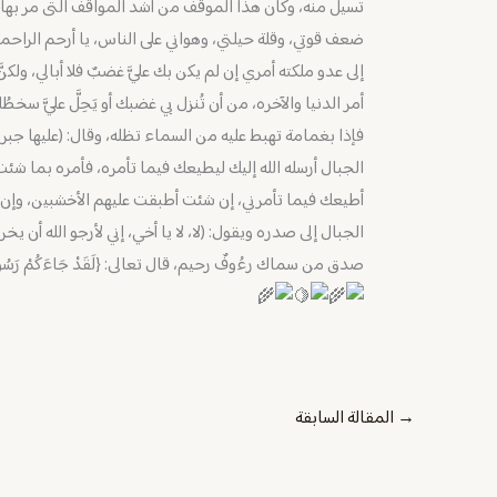
تسيل منه، وكان هذا الموقف من أشد المواقف التى مر بها ال
ضعف قوتي، وقلة حيلتي، وهواني على الناس، يا أرحم الراحمين
إلى عدو ملكته أمري إن لم يكن بك عليَّ غضبٌ فلا أبالي، ولكن
أمر الدنيا والآخره، من أن تُنزل بي غضبك أو يَحِلَّ عليَّ س
فإذا بغمامة تهبط عليه من السماء تظله، وقال: (عليها جبر
الجبال أرسله الله إليك ليطيعك فيما تأمره، فأمره بما شئت،
أطيعك فيما تأمرني، إن شئت أطبقت عليهم الأخشبين، وإن
الجبال إلى صدره ويقول: (لا، لا يا أخي، إني لأرجو الله أن 
صدق من سماك رءُوفٌ رحيم، قال تعالى: {لَقَدْ جَاءَكُمْ رَسُولٌ مِّنْ أَنفُ
→
المقالة السابقة