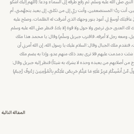
نبي صلى الله عليه وسلم. ثم رفع طرفه إلى السماء ودعا: (اللهم إليك أشكو
، أنت ربُّ؛ المستضعفين، وأنت ربّي إلى من تكلني، إلى بعيد يتجهَّمني، أم
َّ عافَيَتَك أوسعُ لي. أعوذ بنور وجهك الذي أشرقت له الظلمات، وصلح عليه
خطُك لك العتبى حتى ترضى ولا حول ولا قوة إلا بك). فنظر صلى الله عليه وسلم
يل، ومعه رجل لا أعرفه، فاقترب جبريل وسلّم) وقال: يا محمد هذا ملك
 فتقدم ملك الجبال وقال: السلام عليك يا رسول الله، إن الله أمرني أن
 شئت دمدمت عليهم فلا ترى بعد ذلك منهم عدو، وإذا به يضم ملك
يخرج من أصلابهم من يعبده وحده لا يشرك به شيئاً) فنظر إليه جبريل وقال:
سِكُمْ عَزِيزٌ عَلَيْهِ مَا عَنِتُّمْ حَرِيصٌ عَلَيْكُم بِالْمُؤْمِنِينَ رَءُوفٌ رَّحِيمٌ}
المقالة التالية
←