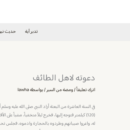
خطي
لى
لمحتوى
تدبر آية
حديث نب
دعوته لاهل الطائف
اترك تعليقاً
/
ومضة من السير
/ بواسطة
lawha
في السنة العاشرة من البعثة أراد النبي صلى الله عليه وسلم 
(120) كيلمتر فتوجه إليها، فخرج ليلاً متخفياً، مشياً عل
له، واغروا صبيانهم وطردوه بالحجارة وادموه، فجلس تحت 