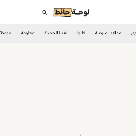
البحث
وي
مقالات منوعــة
قالوا
لغتنا الجميلة
معلومة
موعظة