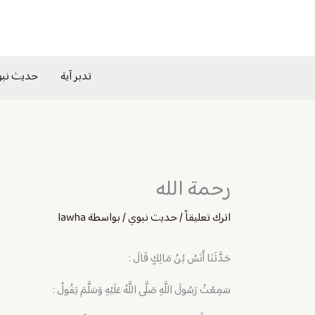
خطي
لى
لمحتوى
تدبر آية
حديث نب
رحمة الله
اترك تعليقاً
/
حديث نبوي
/ بواسطة
lawha
حَدَّثَنَا أَنَسُ بْنُ مَالِكٍ قَالَ :
سَمِعْتُ رَسُولَ اللَّهِ صَلَّى اللَّهُ عَلَيْهِ وَسَلَّمَ يَقُولُ :