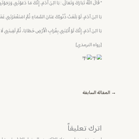
” قَالَ اللَّهُ تَبَارَكَ وَتَعَالَى : يَا ابْنَ آدَمَ، إِنَّكَ مَا دَعَوْتَنِي وَرَجَوْتَ
يَا ابْنَ آدَمَ، لَوْ بَلَغَتْ ذُنُوبُكَ عَنَانَ السَّمَاءِ ثُمَّ اسْتَغْفَرْتَنِي غَفَرْ
يَا ابْنَ آدَمَ، إِنَّكَ لَوْ أَتَيْتَنِي بِقُرَابِ الْأَرْضِ خَطَايَا، ثُمَّ لَقِيتَنِي لَا ت
[رواه الترمذي]
→
المقالة السابقة
اترك تعليقاً