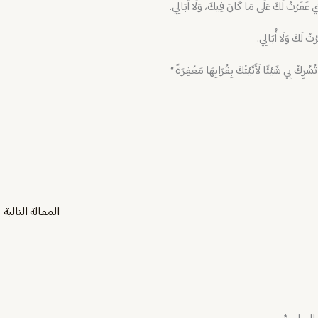
نِي غَفَرْتُ لَكَ عَلَى مَا كَانَ فِيكَ، وَلَا أُبَالِي.
تُ لَكَ وَلَا أُبَالِي.
ُشْرِكُ بِي شَيْئًا لَأَتَيْتُكَ بِقُرَابِهَا مَغْفِرَةً “
المقالة التالية
←