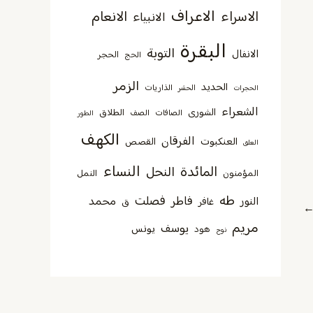
الاعراف
الاسراء
الانعام
الانبياء
البقرة
التوبة
الانفال
الحجر
الحج
الزمر
الحديد
الذاريات
الحجرات
الحشر
الشعراء
الشورى
الطلاق
الصافات
الصف
الطور
الكهف
الفرقان
العنكبوت
القصص
العلق
النساء
المائدة
النحل
المؤمنون
النمل
طه
فصلت
فاطر
محمد
النور
غافر
ق
مريم
يوسف
يونس
هود
نوح