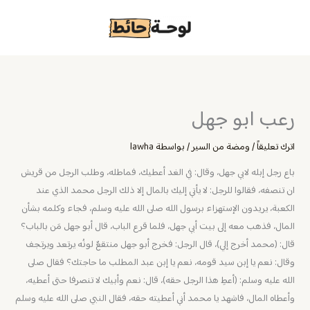
خطي
لى
لمحتوى
رعب ابو جهل
اترك تعليقاً
/
ومضة من السير
/ بواسطة
lawha
باع رجل إبله لابي جهل، وقال: في الغد أعطيك، فماطله، وطلب الرجل من قريش
ان تنصفه، فقالوا للرجل: لا يأتي إليك بالمال إلا ذلك الرجل محمد الذي عند
الكعبة، يريدون الإستهزاء برسول الله صلى الله عليه وسلم، فجاء وكلمه بشأن
المال، فذهب معه إلى بيت أبي جهل، فلما قرع الباب، قال أبو جهل مَن بالباب؟
قال: (محمد أخرج إلي)، قال الرجل: فخرج أبو جهل منتقعٌ لونُه يرتعد ويرتجف
وقال: نعم يا إبن سيد قومه، نعم يا إبن عبد المطلب ما حاجتك؟ فقال صلى
الله عليه وسلم: (أعطِ هذا الرجل حقه)، قال: نعم وأبيك لا تنصرفا حتى أعطيه،
وأعطاه المال، فاشهد يا محمد أني أعطيته حقه، فقال النبي صلى الله عليه وسلم