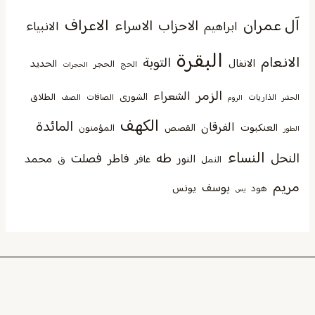
آل عمران
الاعراف
الاحزاب
الاسراء
الانبياء
ابراهيم
البقرة
الانعام
التوبة
الانفال
الحديد
الحجر
الحج
الحجرات
الزمر
الشعراء
الشورى
الطلاق
الذاريات
الصافات
الصف
الحشر
الروم
الكهف
المائدة
الفرقان
العنكبوت
القصص
المؤمنون
الطور
النساء
النحل
طه
فصلت
فاطر
محمد
النور
غافر
النمل
ق
مريم
يوسف
يونس
هود
يس