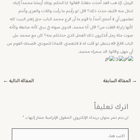
للرجل: (إذهب فقد أخذت حقك). فقالوا: ابا الحكم، ويلك أرسلنا محمداً إليك
لتنال منه فكيف حدث ذلك؟ قال: لو رأيتم ما رأيت واللات والعزى وأنتم
تعلمون أني لا أخشى أحداً، يا قوم ما أن قرع محمد الباب، حتى إهتز البيت كله
كأنها زلزلة فقلت من؟ قال: أنا محمد، فدوى صوته في بيتي كأنه صاعقة وكأنه
صوت مئة رجل أتذكرون ذلك الفحل الذي حدثتكم عنه؟ كان مع محمد على
الباب فاتحٌ فاه ينتظر، لو قلت له لا لالتقمني، فلماذا تلمونني، فضحك القوم من
أبي جهل، وقالوا: قد سحرك محمد،
→
المقالة السابقة
المقالة التالية
←
اترك تعليقاً
لن يتم نشر عنوان بريدك الإلكتروني.
الحقول الإلزامية مشار إليها بـ
*
اكتب