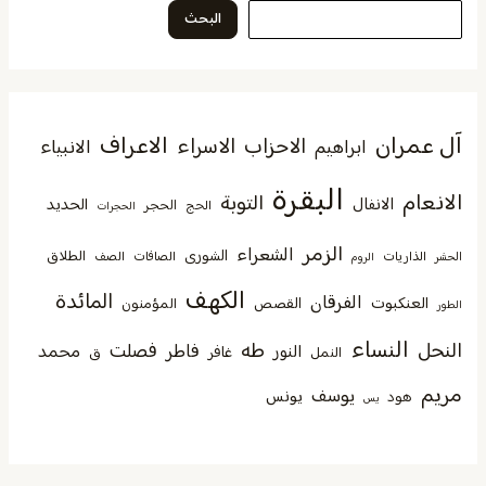
البحث
آل عمران
الاعراف
الاحزاب
الاسراء
الانبياء
ابراهيم
البقرة
الانعام
التوبة
الانفال
الحديد
الحجر
الحج
الحجرات
الزمر
الشعراء
الشورى
الطلاق
الذاريات
الصافات
الصف
الحشر
الروم
الكهف
المائدة
الفرقان
العنكبوت
القصص
المؤمنون
الطور
النساء
النحل
طه
فصلت
فاطر
محمد
النور
غافر
النمل
ق
مريم
يوسف
يونس
هود
يس