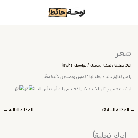
خطي
لى
لمحتوى
شعر
اترك تعليقاً
/
لغتنا الجميلة
/ بواسطة
lawha
يا من يُعَانِقُ دنيا لا بقاء لها
*
يُمسِي ويصبح في دُنْيَاهُ سَفَّارا
إن كنت تَبْغي جِنَانَ الخُلُدِ تسكنها
*
فينبغي لك أن لا تأمن النارا
→
المقالة السابقة
المقالة التالية
←
اترك تعليقاً