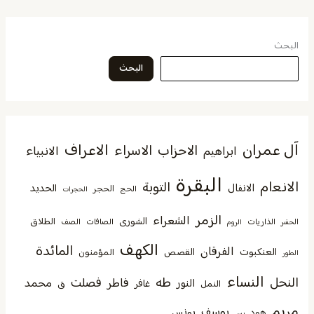
البحث
البحث
آل عمران
الاعراف
الاحزاب
الاسراء
الانبياء
ابراهيم
البقرة
الانعام
التوبة
الانفال
الحديد
الحجر
الحج
الحجرات
الزمر
الشعراء
الشورى
الطلاق
الذاريات
الصافات
الصف
الحشر
الروم
الكهف
المائدة
الفرقان
العنكبوت
القصص
المؤمنون
الطور
النساء
النحل
طه
فصلت
فاطر
محمد
النور
غافر
النمل
ق
مريم
يوسف
يونس
هود
يس