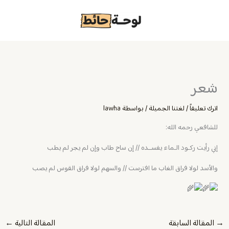
خطي
لى
لمحتوى
شعر
اترك تعليقاً
/
لغتنا الجميلة
/ بواسطة
lawha
للشافعي رحمه الله:
إني رأيت ركـود الـماء يفســده // إن ساح طاب وإن لم يجر لم يطب
والأسد لولا فراق الغاب ما افترست // والسهم لولا فراق القوس لم يصب
→
المقالة السابقة
المقالة التالية
←