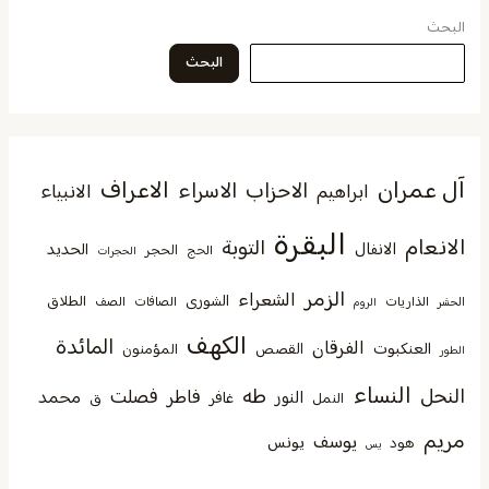
البحث
البحث
آل عمران
الاعراف
الاحزاب
الاسراء
الانبياء
ابراهيم
البقرة
الانعام
التوبة
الانفال
الحديد
الحجر
الحج
الحجرات
الزمر
الشعراء
الشورى
الطلاق
الذاريات
الصافات
الصف
الحشر
الروم
الكهف
المائدة
الفرقان
العنكبوت
القصص
المؤمنون
الطور
النساء
النحل
طه
فصلت
فاطر
محمد
النور
غافر
النمل
ق
مريم
يوسف
يونس
هود
يس