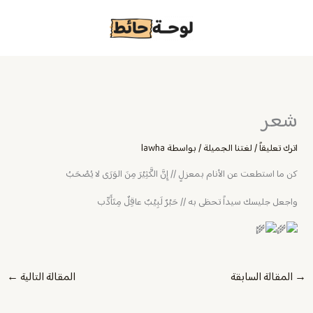
خطي
لى
لمحتوى
شعر
اترك تعليقاً
/
لغتنا الجميلة
/ بواسطة
lawha
كن ما استطعت عن الأنام بمعزلٍ // إِنَّ الكَّثِيْرَ مِنَ الوَرَى لا يُصْحَبُ
واجعل جليسك سيداً تحظى به // حَبْرٌ لَبِيْبٌ عاقِلٌ مِتَأَدِّب
→
المقالة السابقة
المقالة التالية
←