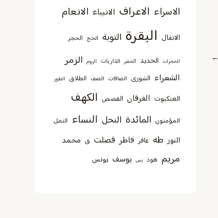
الاعراف
الانعام
الاسراء
الانبياء
البقرة
التوبة
الانفال
الحجر
الحج
الزمر
الحديد
الذاريات
الحجرات
الحشر
الروم
الشعراء
الشورى
الطلاق
الصافات
الصف
الطور
الكهف
الفرقان
العنكبوت
القصص
النساء
المائدة
النحل
المؤمنون
النمل
طه
فصلت
فاطر
محمد
النور
غافر
ق
مريم
يوسف
يونس
هود
يس