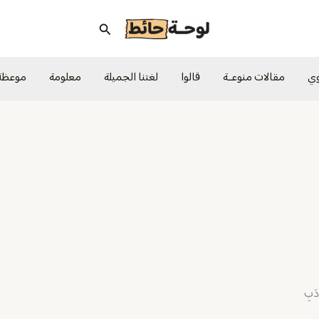
البحث
وي
مقالات منوعــة
قالوا
لغتنا الجميلة
معلومة
موعظة
َدَبِ