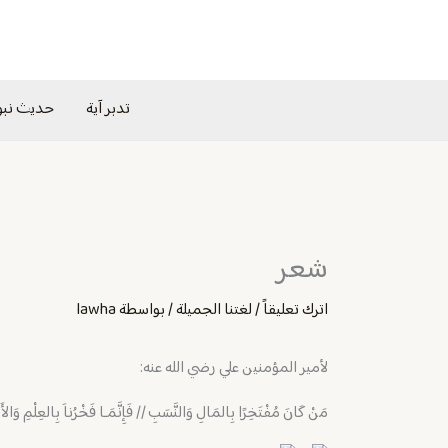
خطي
لى
لمحتوى
تدبر آية
حديث نب
شعر
اترك تعليقاً
/
لغتنا الجميلة
/ بواسطة
lawha
لأمير المؤمنين علي رضي الله عنه:
مَنْ كَانَ مُفْتَخِرًا بِالمَالِ وَالنَّسَبِ // فَإِنَّمَـا فَخْرُناَ بِالعِلْمِ وَالأ