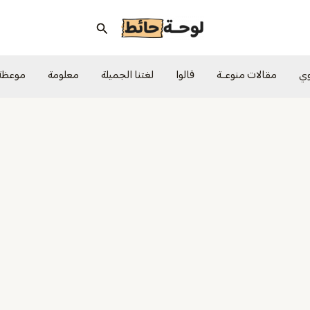
البحث
وي
مقالات منوعــة
قالوا
لغتنا الجميلة
معلومة
موعظة