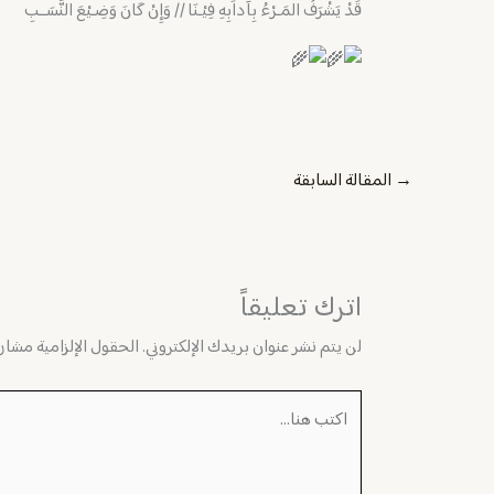
قَدْ يَشْرَفُ المَـرْءُ بِآداَبِهِ فِيْـنَا // وَإِنْ كَانَ وَضِـيْعَ النَّسَــبِ
→
المقالة السابقة
اترك تعليقاً
لن يتم نشر عنوان بريدك الإلكتروني.
الحقول الإلزامية مشار إ
اكتب
هنا...