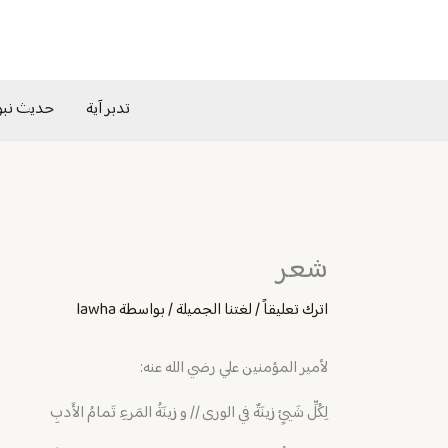
خطي
لى
لمحتوى
تدبر آية
حديث نب
شعر
اترك تعليقاً
/
لغتنا الجميلة
/ بواسطة
lawha
لأمير المؤمنين علي رضي الله عنه:
لِكُلِّ شَيئٍ زينَةٌ في الورى // و زينَةُ المَرءِ تَمامُ الأَدبِ