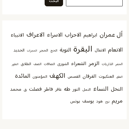
البحث
آل عمران
الاعراف
الاحزاب
الاسراء
الانبياء
ابراهيم
البقرة
الانعام
التوبة
الانفال
الحديد
الحجر
الحج
الحجرات
الزمر
الشعراء
الشورى
الطلاق
الذاريات
الصافات
الصف
الحشر
الطور
الكهف
المائدة
الفرقان
العنكبوت
القصص
المؤمنون
العلق
النساء
النحل
طه
فصلت
فاطر
محمد
النور
غافر
النمل
ق
مريم
يوسف
يونس
هود
نوح