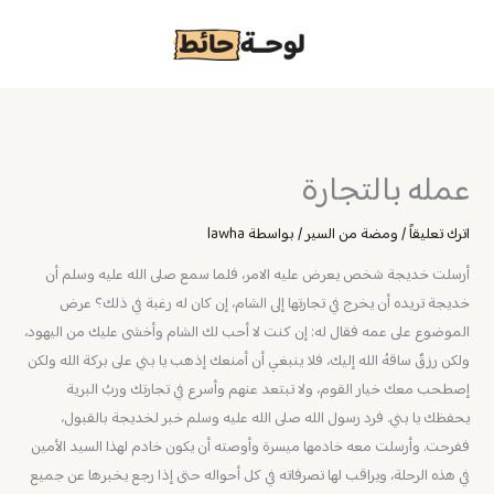
خطي
لى
لمحتوى
عمله بالتجارة
اترك تعليقاً
/
ومضة من السير
/ بواسطة
lawha
أرسلت خديجة شخص يعرض عليه الامر، فلما سمع صلى الله عليه وسلم أن
خديجة تريده أن يخرج في تجارتها إلى الشام، إن كان له رغبة في ذلك؟ عرض
الموضوع على عمه فقال له: إن كنت لا أحب لك الشام وأخشى عليك من اليهود،
ولكن رزقٌ ساقهُ الله إليك، فلا ينبغي أن أمنعك إذهب يا بني على بركة الله ولكن
إصطحب معك خيار القوم، ولا تبتعد عنهم وأسرع في تجارتك وربُ البرية
يحفظك يا بني. فرد رسول الله صلى الله عليه وسلم خبر لخديجة بالقبول،
ففرحت. وأرسلت معه خادمها ميسرة وأوصته أن يكون خادم لهذا السيد الأمين
في هذه الرحلة، ويراقب لها تصرفاته في كل أحواله حتى إذا رجع يخبرها عن جميع