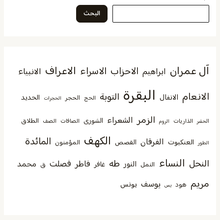
البحث
آل عمران
الاعراف
الاحزاب
الاسراء
الانبياء
ابراهيم
البقرة
الانعام
التوبة
الانفال
الحديد
الحجر
الحج
الحجرات
الزمر
الشعراء
الشورى
الطلاق
الذاريات
الصافات
الصف
الحشر
الروم
الكهف
المائدة
الفرقان
العنكبوت
القصص
المؤمنون
الطور
النساء
النحل
طه
فصلت
فاطر
محمد
النور
غافر
النمل
ق
مريم
يوسف
يونس
هود
يس