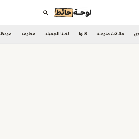
البحث
وي
مقالات منوعــة
قالوا
لغتنا الجميلة
معلومة
موعظة