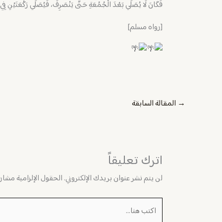
فَكَانَ لَا يُصَلِّي بَعْدَ الْجُمُعَةِ حَتَّى يَنْصَرِفَ، فَيُصَلِّي رَكْعَتَيْنِ فِي بَ
[رواه مسلم]
→
المقالة السابقة
اترك تعليقاً
لن يتم نشر عنوان بريدك الإلكتروني.
الحقول الإلزامية مشار إ
اكتب
هنا...