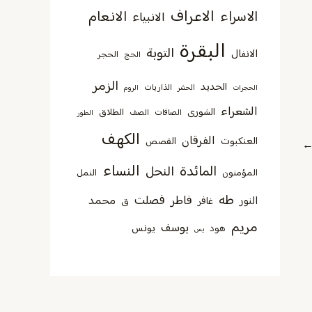
الاعراف
الانعام
الاسراء
الانبياء
البقرة
التوبة
الانفال
الحجر
الحج
الزمر
الحديد
الذاريات
الحجرات
الحشر
الروم
الشعراء
الشورى
الطلاق
الصافات
الصف
الطور
الكهف
الفرقان
العنكبوت
القصص
النساء
المائدة
النحل
المؤمنون
النمل
طه
فصلت
فاطر
محمد
النور
غافر
ق
مريم
يوسف
يونس
هود
يس