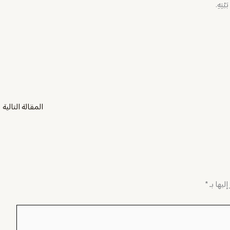
يْتِهِ.
المقالة التالية
←
ليها بـ
*