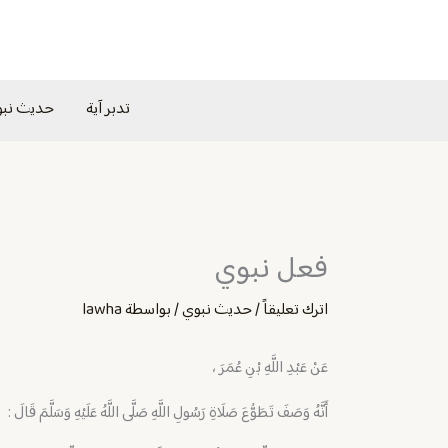
خطي
لى
لمحتوى
تدبر آية
حديث نب
فعل نبوي
اترك تعليقاً
/
حديث نبوي
/ بواسطة
lawha
عَنْ عَبْدِ اللَّهِ بْنِ عُمَرَ ،
أَنَّهُ وَصَفَ تَطَوُّعَ صَلَاةِ رَسُولِ اللَّهِ صَلَّى اللَّهُ عَلَيْهِ وَسَلَّمَ قَالَ :