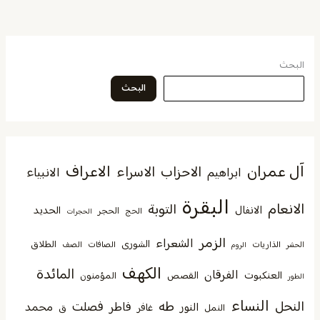
البحث
البحث
آل عمران
الاعراف
الاحزاب
الاسراء
الانبياء
ابراهيم
البقرة
الانعام
التوبة
الانفال
الحديد
الحجر
الحج
الحجرات
الزمر
الشعراء
الشورى
الطلاق
الذاريات
الصافات
الصف
الحشر
الروم
الكهف
المائدة
الفرقان
العنكبوت
القصص
المؤمنون
الطور
النساء
النحل
طه
فصلت
فاطر
محمد
النور
غافر
النمل
ق