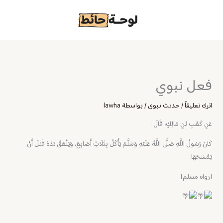
خطي
لى
لمحتوى
فعل نبوي
اترك تعليقاً
/
حديث نبوي
/ بواسطة
lawha
عَنِ كَعْبِ بْنِ مَالِكٍ، قَالَ :
كَانَ رَسُولُ اللَّهِ صَلَّى اللَّهُ عَلَيْهِ وَسَلَّمَ يَأْكُلُ بِثَلَاثِ أَصَابِعَ، وَيَلْعَقُ يَدَهُ قَبْلَ أَنْ
يَمْسَحَهَا.
[رواه مسلم]