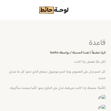
خطي
لى
لمحتوى
قاعدة
اترك تعليقاً
/
لغتنا الجميلة
/ بواسطة
lawha
(كل ما): تفصل، إذا كانت
كل: اسم يدل على العموم، وما: اسم موصول بمعنى الذي نحو: كل ما عندي
جديد.
(كلّما): متصلة، إذا كانت شرطية، تدل على التكرار نحو: كلّما نجحتَ سأكرمك