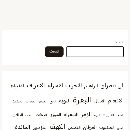
البحث
البحث
آل عمران
الاعراف
الاحزاب
الاسراء
الانبياء
ابراهيم
البقرة
الانعام
التوبة
الانفال
الحديد
الحجر
الحج
الحجرات
الزمر
الشعراء
الشورى
الطلاق
الذاريات
الصافات
الصف
الحشر
الروم
الكهف
المائدة
الفرقان
العنكبوت
القصص
المؤمنون
الطور