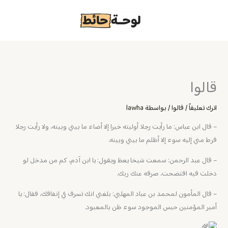
خطي
لى
لمحتوى
قالوا
اترك تعليقاً
/
قالوا
/ بواسطة
lawha
– ‏قال ابن عباس: ما رأيت رجلا أوليته خيرا إلا أضاء ما بيني وبينه، ولا رأيت رجلا
فرط مني إليه سوء إلا أظلم ما بيني وبينه.
– ‏قال عبد الرحمن: سمعت شيخا يعظ ويقول: يا ابن آدم، كم من مدخل لو
دخلت فيه افتضحت، صرفه عنك ربك.
– ‏قال المأمون لمحمد بن عباد المهلبي: بلغني انك تسرف في إنفاقك، فقال: يا
أمير المؤمنين حبس الموجود سوء ظن بالمعبود.