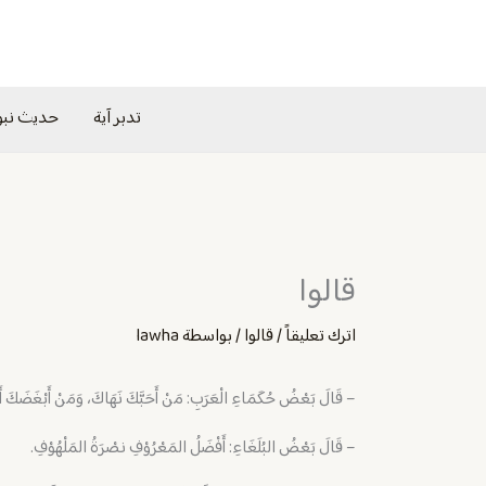
خطي
لى
لمحتوى
تدبر آية
حديث نب
قالوا
اترك تعليقاً
/
قالوا
/ بواسطة
lawha
– ‏قَالَ بَعْضُ حُكَمَاءِ الْعَرَبِ: مَنْ أَحَبَّكَ نَهَاكَ، وَمَنْ أَبْغَضَكَ أَغ
– ‏قَالَ بَعْضُ البُلَغَاءِ: أَفْضَلُ المَعْرُوْفِ نصْرَةُ المَلْهُوْفِ.