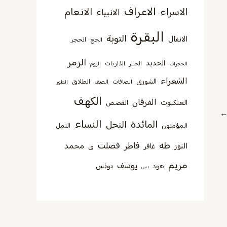
الاعراف
الانعام
الاسراء
الانبياء
البقرة
التوبة
الانفال
الحجر
الحج
الزمر
الحديد
الذاريات
الحجرات
الحشر
الروم
الشعراء
الشورى
الطلاق
الصافات
الصف
الطور
الكهف
الفرقان
العنكبوت
القصص
النساء
المائدة
النحل
المؤمنون
النمل
طه
فصلت
فاطر
محمد
النور
غافر
ق
مريم
يوسف
يونس
هود
يس