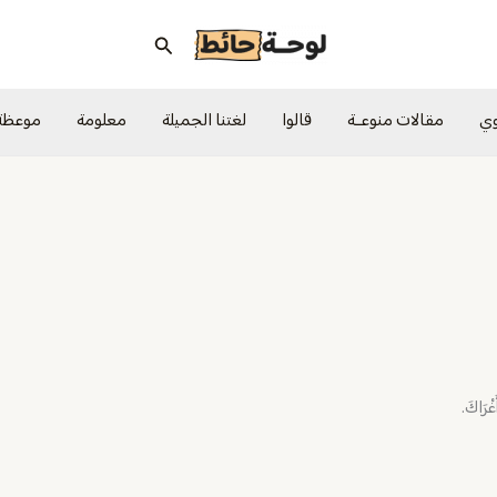
البحث
وي
مقالات منوعــة
قالوا
لغتنا الجميلة
معلومة
موعظة
ْرَاكَ.