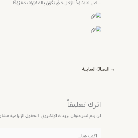
– ‏قيل: لا يَسُوْدُ الرَّجُل حَتَّى يَكُوْنَ بِالمَعْرُوْفِ مَعْرُوْفًا.
→
المقالة السابقة
اترك تعليقاً
لن يتم نشر عنوان بريدك الإلكتروني.
الحقول الإلزامية مشار إ
اكتب