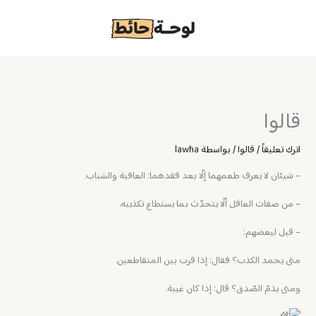
خطي
لى
لمحتوى
قالوا
اترك تعليقاً
/
قالوا
/ بواسطة
lawha
– ‏شيئان لا يعرف طعمهما إلّا بعد فقدهما: العافية والشباب.
– ‏من صفات العاقل ألّا يتحدّث بما يستطاع تكذيبه.
– قيل لبعضهم:
متى يحمد الكذب؟ فقال: إذا قرب بين المتقاطعين.
ومتى يذمّ الصّدق؟ قال: إذا كان غيبة.