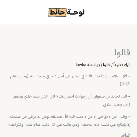
خطي
لى
لمحتوى
قالوا
اترك تعليقاً
/
قالوا
/ بواسطة
lawha
– قال الرافعي: ودقيقة باقية في العمر هي أمل كبير في رحمة الله. [وحي القلم
287/1]
– ‏قيل لخالد بن صفوان: أي إخوانك أحب إليك؟ قال: الذي يسد خلتي ويغفر
زلتي ويقيل عثرتي.
– و‏قيل: من لا يؤاخي إلا من لا عيب فيه قلّ صديقه، ومن لم يرض من صديقه
إلا بإيثاره على نفسه دام سخطه، ومن عاتب على كل ذنب ضاع عتبه، وكثر تعبه.