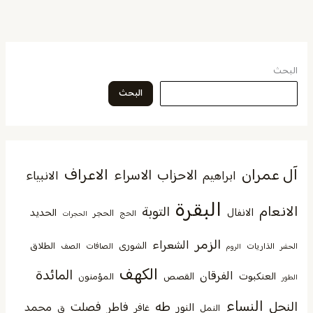
البحث
البحث
آل عمران
الاعراف
الاحزاب
الاسراء
الانبياء
ابراهيم
البقرة
الانعام
التوبة
الانفال
الحديد
الحجر
الحج
الحجرات
الزمر
الشعراء
الشورى
الطلاق
الذاريات
الصافات
الصف
الحشر
الروم
الكهف
المائدة
الفرقان
العنكبوت
القصص
المؤمنون
الطور
النساء
النحل
طه
فصلت
فاطر
محمد
النور
غافر
النمل
ق