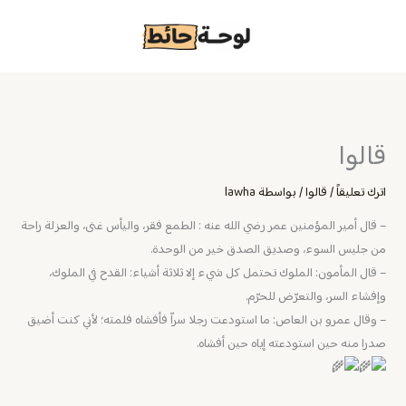
خطي
لى
لمحتوى
قالوا
اترك تعليقاً
/
قالوا
/ بواسطة
lawha
– قال أمير المؤمنين عمر رضي الله عنه : الطمع فقر، واليأس غنى، والعزلة راحة
من جليس السوء، وصديق الصدق خير من الوحدة.
– ‏قال المأمون: الملوك تحتمل كل شيء إلا ثلاثة أشياء: القدح في الملوك،
وإفشاء السر، والتعرّض للحرّم.
– ‏وقال عمرو بن العاص: ما استودعت رجلا سراّ فأفشاه فلمته؛ لأني كنت أضيق
صدرا منه حين استودعته إياه حين أفشاه.