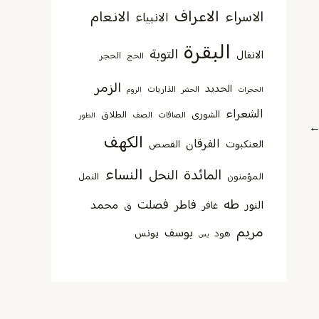
الاعراف
الانعام
الاسراء
الانبياء
البقرة
التوبة
الانفال
الحجر
الحج
الزمر
الحديد
الذاريات
الحجرات
الحشر
الروم
الشعراء
الشورى
الطلاق
الصافات
الصف
الطور
الكهف
الفرقان
العنكبوت
القصص
النساء
المائدة
النحل
المؤمنون
النمل
طه
فصلت
فاطر
محمد
النور
غافر
ق
مريم
يوسف
يونس
هود
يس