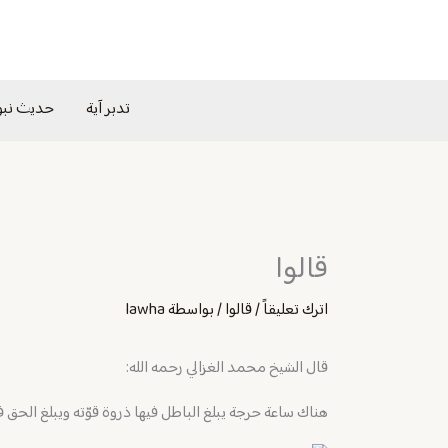
خطي
لى
لمحتوى
تدبر آية
حديث نب
قالوا
اترك تعليقاً
/
قالوا
/ بواسطة
lawha
قال الشيخ محمد الغزالي رحمه الله:
هناك ساعة حرجة يبلغ الباطل فيها ذروة قوّته ويبلغ الحق ف