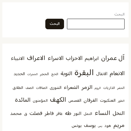
البحث
البحث
آل عمران
الاعراف
الاحزاب
الاسراء
الانبياء
ابراهيم
البقرة
الانعام
التوبة
الانفال
الحديد
الحجر
الحج
الحجرات
الزمر
الشعراء
الشورى
الطلاق
الذاريات
الصافات
الصف
الحشر
الروم
الكهف
المائدة
الفرقان
العنكبوت
القصص
المؤمنون
الطور
النساء
النحل
طه
فصلت
فاطر
محمد
النور
غافر
النمل
ق
مريم
يوسف
يونس
هود
يس