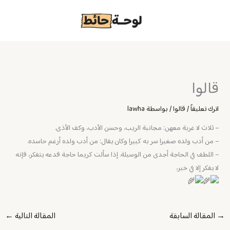
خطي
لى
لمحتوى
قالوا
اترك تعليقاً
/
قالوا
/ بواسطة
lawha
– ثلاث لا غربة معهن: مجانبة الريب، وحسن الأدب، وكف الأذى.
– من أدب ولده صغيرا سر به كبيرا وكان يقال: من أدب ولده أرغم حاسده.
– اللطف في الحاجة أجدى من الوسيلة. إذا سألت كريما حاجة فدعه يتفكر، فإنه
لا يفكر إلا في خير،
→
المقالة السابقة
المقالة التالية
←