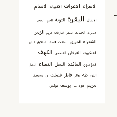
الاعراف
الاسراء
الانعام
الانبياء
البقرة
التوبة
الانفال
الحجر
الحج
الزمر
الحديد
الذاريات
الحجرات
الحشر
الروم
الشعراء
الشورى
الطلاق
الصافات
الصف
الطور
الكهف
الفرقان
العنكبوت
القصص
النساء
المائدة
النحل
المؤمنون
النمل
طه
فصلت
فاطر
محمد
النور
غافر
ق
مريم
يوسف
يونس
هود
يس