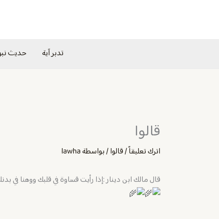
خطي
لى
لمحتوى
تدبر آية
حديث نب
قالوا
اترك تعليقاً
/
قالوا
/ بواسطة
lawha
قال مالك ابن دينار :إذا رأيت قساوة في قلبك ووهنا في بدن