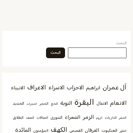
البحث
البحث
آل عمران
الاعراف
الاحزاب
الاسراء
الانبياء
ابراهيم
البقرة
الانعام
التوبة
الانفال
الحديد
الحجر
الحج
الحجرات
الزمر
الشعراء
الشورى
الطلاق
الذاريات
الصافات
الصف
الحشر
الروم
الكهف
المائدة
الفرقان
العنكبوت
القصص
المؤمنون
الطور