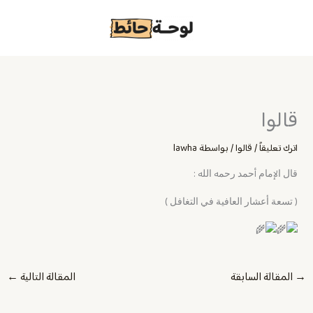
خطي
لى
لمحتوى
قالوا
اترك تعليقاً
/
قالوا
/ بواسطة
lawha
ﻗﺎﻝ ﺍﻹ‌ﻣﺎﻡ أﺣﻤﺪ ﺭﺣﻤﻪ ﺍﻟﻠﻪ :
( ﺗﺴﻌﺔ ﺃﻋﺸﺎﺭ ﺍﻟﻌﺎﻓﻴﺔ ﻓﻲ ﺍﻟﺘﻐﺎﻓﻞ )
→
المقالة السابقة
المقالة التالية
←