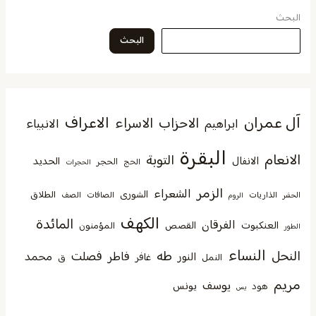
البحث
البحث
آل عمران
الاعراف
الاحزاب
الاسراء
الانبياء
ابراهيم
البقرة
الانعام
التوبة
الانفال
الحديد
الحجر
الحج
الحجرات
الزمر
الشعراء
الشورى
الطلاق
الذاريات
الصافات
الصف
الحشر
الروم
الكهف
المائدة
الفرقان
العنكبوت
القصص
المؤمنون
الطور
النساء
النحل
طه
فصلت
فاطر
محمد
النور
غافر
النمل
ق
مريم
يوسف
يونس
هود
يس