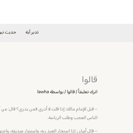
خطي
لى
لمحتوى
تدبر آية
حديث نب
قالوا
اترك تعليقاً
/
قالوا
/ بواسطة
lawha
– ‌‏قيل للإمام مالك: إذا قلت لا أدري فمن يدري؟ قال: من أ
الناس العجب وطلب الرياسة.
– ‏قال أعرابي: إذا استخار العبد ربه، واستشار صديقه، واجت