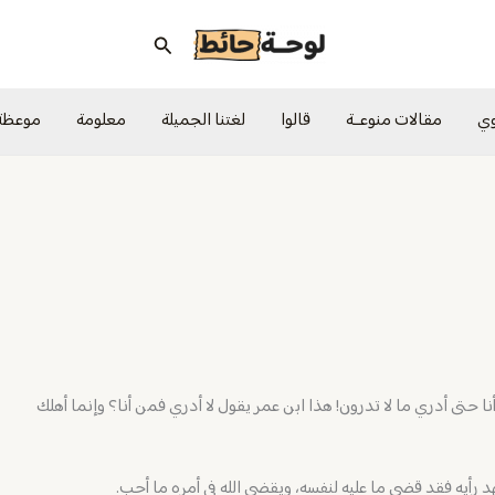
البحث
وي
مقالات منوعــة
قالوا
لغتنا الجميلة
معلومة
موعظة
نا حتى أدري ما لا تدرون! هذا ابن عمر يقول لا أدري فمن أنا؟ وإنما أهلك
هد رأيه فقد قضى ما عليه لنفسه، ويقضي الله في أمره ما أحب.