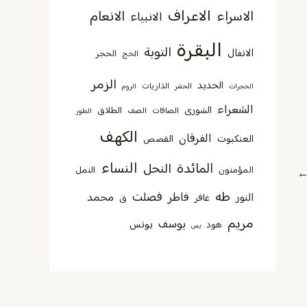
الاعراف
الاسراء
الانعام
الانبياء
البقرة
التوبة
الانفال
الحجر
الحج
الزمر
الحديد
الذاريات
الحجرات
الحشر
الروم
الشعراء
الشورى
الطلاق
الصافات
الصف
الطور
الكهف
الفرقان
العنكبوت
القصص
النساء
المائدة
النحل
المؤمنون
النمل
طه
فصلت
فاطر
محمد
النور
غافر
ق
مريم
يوسف
يونس
هود
يس