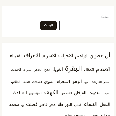
البحث
البحث
آل عمران
الاعراف
الاحزاب
الاسراء
الانبياء
ابراهيم
البقرة
الانعام
التوبة
الانفال
الحديد
الحجر
الحج
الحجرات
الزمر
الشعراء
الشورى
الطلاق
الذاريات
الصافات
الصف
الحشر
الروم
الكهف
المائدة
الفرقان
العنكبوت
القصص
المؤمنون
الطور
النساء
النحل
طه
فصلت
فاطر
محمد
النور
غافر
النمل
ق
مريم
يوسف
يونس
هود
يس