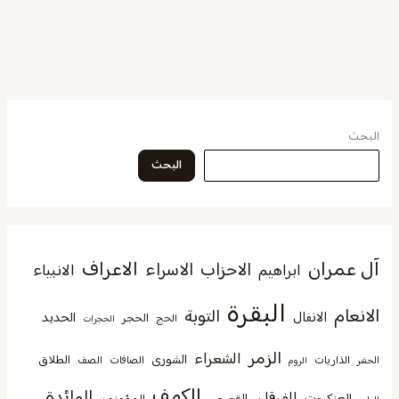
البحث
البحث
آل عمران
الاعراف
الاحزاب
الاسراء
الانبياء
ابراهيم
البقرة
الانعام
التوبة
الانفال
الحديد
الحجر
الحج
الحجرات
الزمر
الشعراء
الشورى
الطلاق
الذاريات
الصافات
الصف
الحشر
الروم
الكهف
المائدة
الفرقان