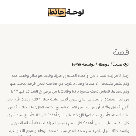
خطي
لى
لمحتوى
قصة
اترك تعليقاً
/
موعظة
/ بواسطة
lawha
ارسل تاجر إبنه لسداد دين وأعطاه المبلغ في صرة، وفيما هو سائر وقعت منه
ولم يشعر بفقدها ، الا عندما وصل بالقرب من صاحب الدين فرجع يبحث عنها
ولم يجدها، فجلس تحت شجرة باكيا وقائلا: يا من يرجى في الشدائد كلها*** يا
من اليه المشتكى والمفزعي ما لي سوى قرعي لبابك حيلة
*
فلئن رددت فأي باب
أقرع. فاتفق وقتئذ أن مر أمير من الامراء فسمع بكاءه، فقال: ما يبكيك؟ فقص
عليه قصته، فأخرج صرة فيها لآلئ ذهبية وقال: أهذه؟ قال : لا. فأخرج صرة أخرى
كان قد عثر عليها وقال: أهذه؟ قال: نعم بعينها فجزاء لصدقه أعطاه الصرتين
وانشد قائلا : أجل للمرء من مجد الغنى شرفا
*
مجد الوفاء وتقوى الله والكرم