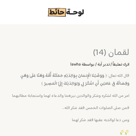
خطي
لى
لمحتوى
لقمان (14)
اترك تعليقاً
/
تدبر آية
/ بواسطة
lawha
قال الله تعالى: ﴿
وَوَصَّيْنَا الْإِنسَانَ بِوَالِدَيْهِ حَمَلَتْهُ أُمُّهُ وَهْنًا عَلَىٰ وَهْنٍ
وَفِصَالُهُ فِي عَامَيْنِ أَنِ اشْكُرْ لِي وَلِوَالِدَيْكَ إِلَيَّ الْمَصِيرُ
﴾
امر من الله لشكره وشكر والوالدين ببرهما والدعاء لهما واستجابة مطالبهما
فمن صلى الصلوات الخمس فقد شكر الله ،
ومن دعا لوالديه عقبها فقد شكر لهما