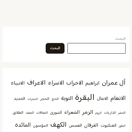
البحث
البحث
آل عمران
الاعراف
الاحزاب
الاسراء
الانبياء
ابراهيم
البقرة
الانعام
التوبة
الانفال
الحديد
الحجر
الحج
الحجرات
الزمر
الشعراء
الشورى
الطلاق
الذاريات
الصافات
الصف
الحشر
الروم
الكهف
المائدة
الفرقان
العنكبوت
القصص
المؤمنون
الطور