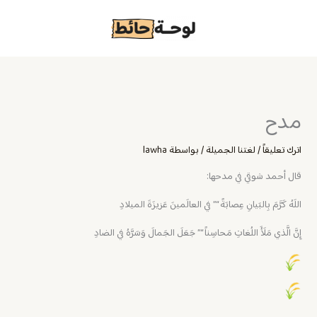
خطي
لى
لمحتوى
مدح
اترك تعليقاً
/
لغتنا الجميلة
/ بواسطة
lawha
قال أحمد شوقي في مدحها:
اللَهُ كَرَّمَ بِالبَيانِ عِصابَةً “” في العالَمينَ عَزيزَةَ الميلادِ
إِنَّ الَّذي مَلَأَ اللُغاتِ مَحاسِناً “” جَعَلَ الجَمالَ وَسَرَّهُ في الضادِ