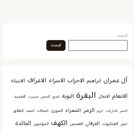
البحث
البحث
آل عمران
الاعراف
الاحزاب
الاسراء
الانبياء
ابراهيم
البقرة
الانعام
التوبة
الانفال
الحديد
الحجر
الحج
الحجرات
الزمر
الشعراء
الشورى
الطلاق
الذاريات
الصافات
الصف
الحشر
الروم
الكهف
المائدة
الفرقان
العنكبوت
القصص
المؤمنون
الطور