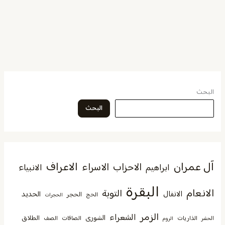
البحث
البحث
آل عمران
الاعراف
الاحزاب
الاسراء
الانبياء
ابراهيم
البقرة
الانعام
التوبة
الانفال
الحديد
الحجر
الحج
الحجرات
الزمر
الشعراء
الشورى
الطلاق
الذاريات
الصافات
الصف
الحشر
الروم