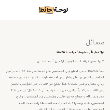
خطي
لى
لمحتوى
مسائل
اترك تعليقاً
/
معلومة
/ بواسطة
lawha
كتبها: عضو هيئة علماء اليمن/عارف بن أحمد الصبري
مسألة(5/26): حصل الصلح بين المسلمين عام الجماعة، وعقد هذا الصلح أمير
المؤمنين الحسن بن علي، وتنازل عن الإمامة طواعية لأمير المؤمنين معاوية
بن أبي سفيان. واعتبر الصحابة هذا الصلح من فضائل أمير المؤمنين الحسن
رضي الله عنه، وقد بشّر النبي صلى الله عليه وسلم بذلك فقال: (إن ابني هذا
سيّد ولعل الله أن يصلح به بين فئتين عظيمتين من المسلمين)، وفرح
المسلمون بذلك وسموا ذلك العام (بعام الجماعة) واجتمعت كلمة
المسلمين على معاوية وحقنت الدماء وزالت الفتنة.