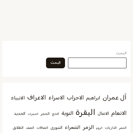
البحث
البحث
آل عمران
الاعراف
الاحزاب
الاسراء
الانبياء
ابراهيم
البقرة
الانعام
التوبة
الانفال
الحديد
الحجر
الحج
الحجرات
الزمر
الشعراء
الشورى
الطلاق
الذاريات
الصافات
الصف
الحشر
الروم