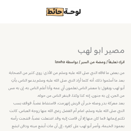
خطي
لى
لمحتوى
مصير ابو لهب
اترك تعليقاً
/
ومضة من السير
/ بواسطة
lawha
من بعض ما لاقاه النبي صلى الله عليه وسلم من الأذى: روى كثير من الصحابة
بعد ما أسلموا ذلك. أنه كلما أراد النبي صلى الله عليه وسلم يدعو الناس، يأتِ
أبو لهب ويقول: يا معشر الناس تعلمون أني عمه وأنا أعلم الناس به، إن به مس
من الجن، إن به جنون، إنه كذا وكذا، فينفر الناس من حوله.
بعد معركة بدر وصله خبر أن قريش إنهزمت، فاستشاط غضباً، فوقف يسب
النبي صلى الله عليه وسلم، امام أم الفضل رضي الله عنها زوجة العباس، كانت
تكتم إيمانها. فما كان منها إلا أن قامت إليه وقد اشتعلت غضباً، فشجت رأسه
بعمود الخيمة، وأصر أبو لهب على كفره ، إلى أن مات أبشع ميته ودفن ابشع