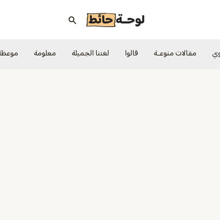
البحث
وي
مقالات منوعــة
قالوا
لغتنا الجميلة
معلومة
موعظة