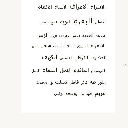
الاعراف
الاسراء
الانعام
الانبياء
البقرة
التوبة
الانفال
الحجر
الحج
الزمر
الحديد
الذاريات
الحجرات
الحشر
الروم
الشعراء
الشورى
الطلاق
الصافات
الصف
الطور
الكهف
الفرقان
العنكبوت
القصص
النساء
المائدة
النحل
المؤمنون
النمل
طه
فصلت
فاطر
محمد
النور
غافر
ق
مريم
يوسف
يونس
هود
يس