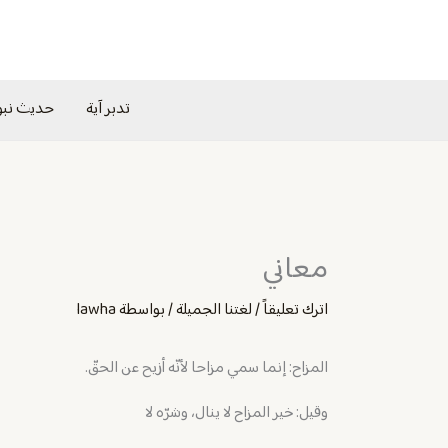
خطي
لى
لمحتوى
تدبر آية
حديث نب
معاني
اترك تعليقاً
/
لغتنا الجميلة
/ بواسطة
lawha
المزاح: إنما سمي مزاحا لأنّه أزيح عن الحقّ.
وقيل: خير المزاح لا ينال، وشرّه لا