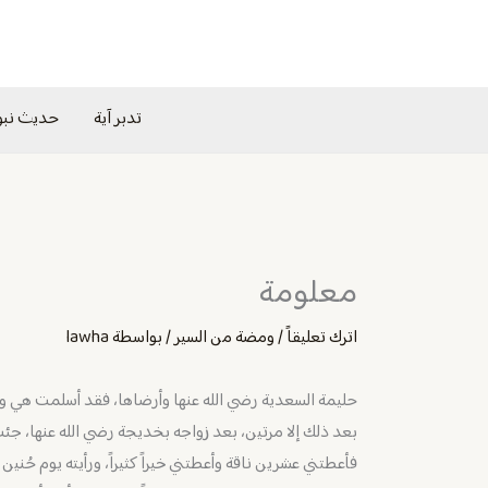
خطي
لى
لمحتوى
تدبر آية
حديث نب
معلومة
اترك تعليقاً
/
ومضة من السير
/ بواسطة
lawha
حليمة السعدية رضي الله عنها وأرضاها، فقد أسلمت هي وزو
بعد ذلك إلا مرتين، بعد زواجه بخديجة رضي الله عنها، جئ
فأعطتني عشرين ناقة وأعطتني خيراً كثيراً، ورأيته يوم حُني