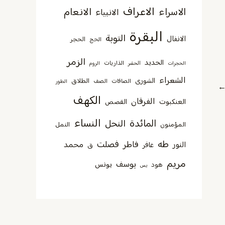
الاعراف
الانعام
الاسراء
الانبياء
البقرة
التوبة
الانفال
الحجر
الحج
الزمر
الحديد
الذاريات
الحجرات
الحشر
الروم
الشعراء
الشورى
الطلاق
الصافات
الصف
الطور
الكهف
الفرقان
العنكبوت
القصص
النساء
المائدة
النحل
المؤمنون
النمل
طه
فصلت
فاطر
محمد
النور
غافر
ق
مريم
يوسف
يونس
هود
يس