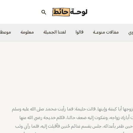
البحث
وي
مقالات منوعــة
قالوا
لغتنا الجميلة
معلومة
موعظة
جها أبا كبشة وإبنها. قالت حليمة: فما رأيت محمد صلى الله عليه وسلم
ت أبارك زواجه، وشكوت إليه ضعف حالنا، فكلم خديجة رضي الله عنها
ن حين ظفر بأعدائه، جلس يقسم غنائم حُنين فأقبلت إليه، فلما رآني وثب