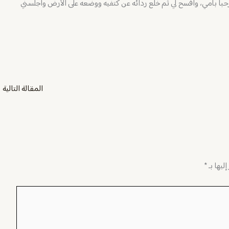
مرحبا بأمي، وافسح لي ثم خلع ردائه عن كتفيه ووضعه على الأرض وأجلسني
المقالة التالية
←
ليها بـ
*