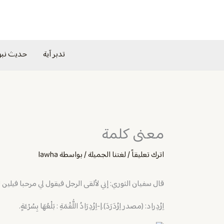
خطي
لى
لمحتوى
تدبر آية
حديث نب
معنى كلمة
اترك تعليقاً
/
لغتنا الجميلة
/ بواسطة
lawha
‏قال سفيان الثوري: إني لألقى الرجل فيقول لي مرحبا فيلين
اِزْدِراد: (مصدر اِزْدَرَدَ).|-اِزْدِرَادُ اللُّقْمَةِ : بَلْعُهَا بِسُرْعَةٍ.