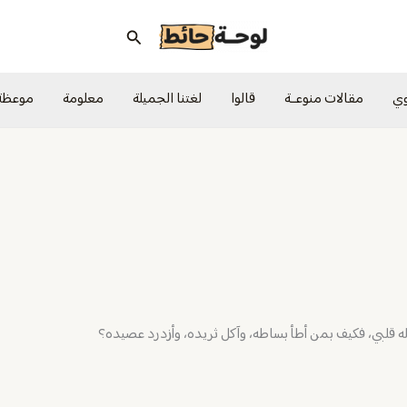
البحث
وي
مقالات منوعــة
قالوا
لغتنا الجميلة
معلومة
موعظة
 له قلبي، فكيف بمن أطأ بساطه، وآكل ثريده، وأزدرد عصيده؟