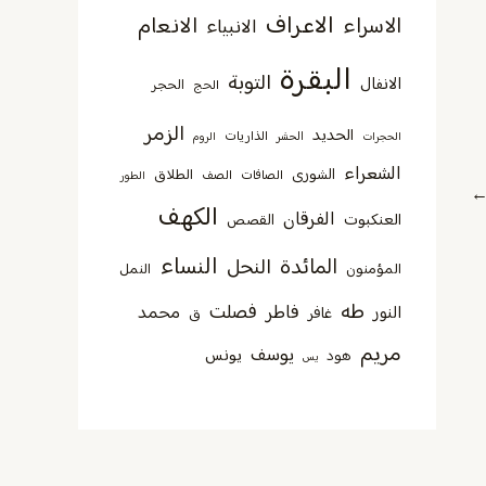
الاعراف
الانعام
الاسراء
الانبياء
البقرة
التوبة
الانفال
الحجر
الحج
الزمر
الحديد
الذاريات
الحجرات
الحشر
الروم
الشعراء
الشورى
الطلاق
الصافات
الصف
الطور
الكهف
الفرقان
العنكبوت
القصص
النساء
المائدة
النحل
المؤمنون
النمل
طه
فصلت
فاطر
محمد
النور
غافر
ق
مريم
يوسف
يونس
هود
يس