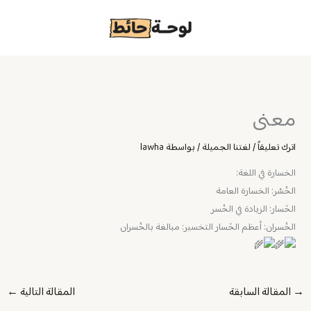
خطي
لى
لمحتوى
معنى
اترك تعليقاً
/
لغتنا الجميلة
/ بواسطة
lawha
الخسارة في اللغة:
الخُسْر: الخسارة العامة
الخَسار: الزيادة في الخُسر
الخُسران: أعظم الخَسار التخسير: مبالغة بالخُسران
→
المقالة السابقة
المقالة التالية
←