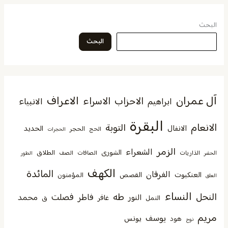
البحث
البحث
آل عمران
الاعراف
الاحزاب
الاسراء
الانبياء
ابراهيم
البقرة
الانعام
التوبة
الانفال
الحديد
الحجر
الحج
الحجرات
الزمر
الشعراء
الشورى
الطلاق
الذاريات
الصافات
الصف
الحشر
الطور
الكهف
المائدة
الفرقان
العنكبوت
القصص
المؤمنون
العلق
النساء
النحل
طه
فصلت
فاطر
محمد
النور
غافر
النمل
ق
مريم
يوسف
يونس
هود
نوح