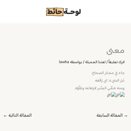
خطي
لى
لمحتوى
‏معنى
اترك تعليقاً
/
لغتنا الجميلة
/ بواسطة
lawha
‏جاء في مختار الصحاح:
نَبَرَ الشيء: اي رَفَعَه.
ومنه سُمِّي المِنْبر لارتفاعه وعُلُوّه.
→
المقالة السابقة
المقالة التالية
←