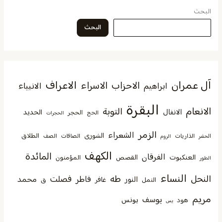
البحث
البحث
آل عمران
الاعراف
الاحزاب
الاسراء
الانبياء
ابراهيم
البقرة
الانعام
التوبة
الانفال
الحديد
الحجر
الحج
الحجرات
الزمر
الشعراء
الشورى
الطلاق
الذاريات
الصافات
الصف
الحشر
الروم
الكهف
المائدة
الفرقان
العنكبوت
القصص
المؤمنون
الطور
النساء
النحل
طه
فصلت
فاطر
محمد
النور
غافر
النمل
ق
مريم
يوسف
يونس
هود
يس