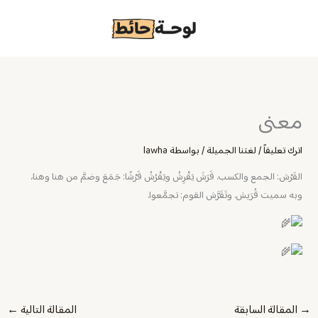
خطي
لى
لمحتوى
معنى
اترك تعليقاً
/
لغتنا الجميلة
/ بواسطة
lawha
القَرْش: الجمع والكسب. قَرَشَ يَقْرِشُ ويَقْرُشُ قَرْشًا: جَمَعَ وضمَّ من هنا وهنا،
وبه سميت قُرَيش. وتَقَرَّش القوم: تجمَّعوا.
→
المقالة السابقة
المقالة التالية
←