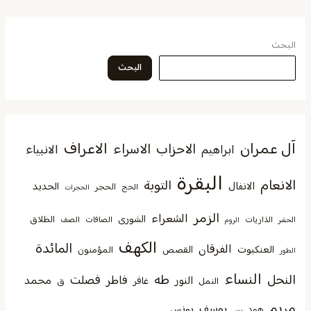
البحث
البحث
آل عمران
الاعراف
الاحزاب
الاسراء
الانبياء
ابراهيم
البقرة
الانعام
التوبة
الانفال
الحديد
الحجر
الحج
الحجرات
الزمر
الشعراء
الشورى
الطلاق
الذاريات
الصافات
الصف
الحشر
الروم
الكهف
المائدة
الفرقان
العنكبوت
القصص
المؤمنون
الطور
النساء
النحل
طه
فصلت
فاطر
محمد
النور
غافر
النمل
ق
مريم
يوسف
يونس
هود
يس